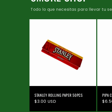
Todo lo que necesitas para llevar tu ses
STANLEY ROLLING PAPER 50PCS
PIPA 
Precio
$3.00 USD
Prec
$6.
habitual
habi