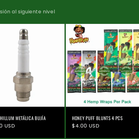
ión al siguiente nivel
CHILLUM METÁLICA BUJÍA
HONEY PUFF BLUNTS 4 PCS
io
50 USD
Precio
$4.00 USD
tual
habitual