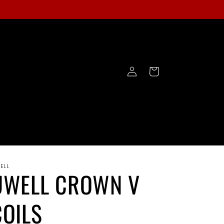
Iniciar
Carrito
sesión
ELL
UWELL CROWN V
COILS